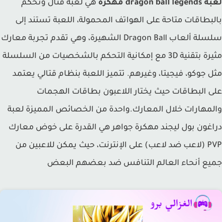
dragon bal مهكرة
هي لعبة قتال وتحكم
بطاقات متاحة على الهواتف المحمولة، اللعبة تستند إلى
سلسلة ألعاب Dragon Ball الشهيرة، وهي تقدم تجربة معارك
مثيرة بتقنية 3D مع إمكانية التحكم بالشخصيات من السلسلة
 جوكو، فيجيتا، وغيرهم. تتميز اللعبة بنظام قتالي يعتمد
 البطاقات حيث يختار اللاعبون بطاقات الهجمات
مهارات خلال المعارك.واحدة من الخصائص المميزة لعبة
غون بول ليجند مهكرة جواهر هي القدرة على خوض معارك
PVP (لاعب ضد لاعب) على الإنترنت، حيث يمكن للاعبين من
ع أنحاء العالم التنافس ضد بعضهم البعض