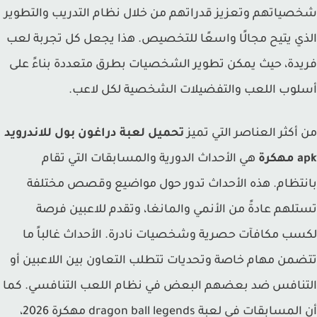
ياتهم وتعزيز قدراتهم من خلال نظام التدريب والتطوير
ي يتيح مجالًا واسعًا للتخصيص. هذا يجعل كل تجربة لعب
دة، حيث يمكن تطوير الشخصيات بطرق متعددة بناءً على
وب اللعب والتفضيلات الشخصية لكل لاعب.
أكثر العناصر التي تميز
تحميل لعبة دراغون بول للاندرويد
كرة
هي الأحداث الدورية والمسابقات التي تقام
تظام. هذه الأحداث تدور حول مواضيع وقصص مختلفة
لهم عادةً من الأنمي والمانغا، وتقدم للاعبين فرصة
ب مكافآت حصرية وشخصيات نادرة. الأحداث غالباً ما
من مهام خاصة وتحديات تتطلب التعاون بين اللاعبين أو
نافس ضد بعضهم البعض في نظام اللعب التنافسي. كما
أن المسابقات في لعبة dragon ball legends مهكرة 2026،