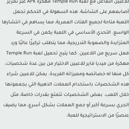
للاعبين التفاعل مع لعبة Temple Run مهكرة APK عبر تمرير
بعهم على الشاشة. هذه السهولة في التحكم تجعل
عبة متاحة لجميع الفئات العمرية، مما يساهم في انتشارها
اسع. التحدي الأساسي في اللعبة يكمن في السرعة
تزايدة والصعوبة التدريجية، مما يتطلب تركيزًا عاليًا ورد
فعل سريع من اللاعبين. كما يتيح تحميل لعبة Temple Run
رة من ميديا فاير للاعبين الاختيار من بين عدة شخصيات،
منها له خصائصه ومميزاته الفريدة. يمكن للاعبين شراء
 الشخصيات باستخدام العملات الذهبية التي يجمعونها
ل اللعب. بعض الشخصيات تتمتع بقدرات خاصة، مثل
ري بسرعة أكبر أو جمع العملات بشكل أسرع، مما يضيف
رًا من الاستراتيجية للعبة.