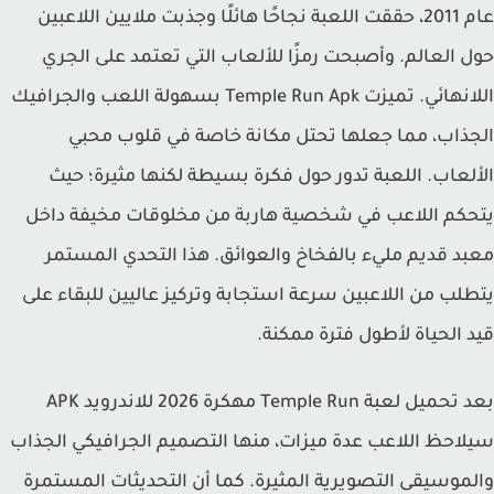
عام 2011، حققت اللعبة نجاحًا هائلًا وجذبت ملايين اللاعبين
 العالم. وأصبحت رمزًا للألعاب التي تعتمد على الجري
اللانهائي. تميزت Temple Run Apk بسهولة اللعب والجرافيك
ذاب، مما جعلها تحتل مكانة خاصة في قلوب محبي
لعاب. اللعبة تدور حول فكرة بسيطة لكنها مثيرة؛ حيث
كم اللاعب في شخصية هاربة من مخلوقات مخيفة داخل
د قديم مليء بالفخاخ والعوائق. هذا التحدي المستمر
لب من اللاعبين سرعة استجابة وتركيز عاليين للبقاء على
 الحياة لأطول فترة ممكنة.
بعد تحميل لعبة Temple Run مهكرة 2026 للاندرويد APK
احظ اللاعب عدة ميزات، منها التصميم الجرافيكي الجذاب
موسيقى التصويرية المثيرة. كما أن التحديثات المستمرة