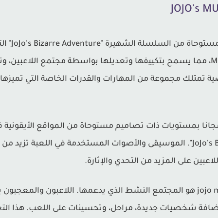
s MUGEN APK
اللعبة على محرك الألعاب M.U.G.E.N، مما يسمح بتكييفها وتعديلها بواسطة مجتمع
 تمتلك مجموعة من المهارات والقدرات الخاصة التي تميزها 
JOJO MUGE للاندرويد مجانا بمستويات ذات تصاميم مستوحاة من المواقع الأ
بالغمر في عالم "JoJo's Bizarre Adventure". الموسيقى والأصوات المستخدمة في 
اعبين على المزيد من التحدي والإثارة.
واحد من أبرز جوانب jojo mugen android هو المجتمع النشط الذي يدعمها. اللاعب
إضافة شخصيات جديدة، مراحل، وتحسينات على اللعب. هذا الت