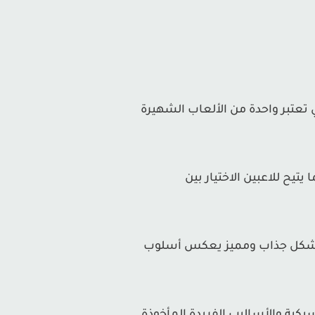
 مقتبسة من سلسلة الأنمي والمانغا الشهيرة "JoJo's Bizarre Adventure". وهي تعتبر واحدة من الألعاب الشهيرة
 JoJo المفضلة للمعجبين، مما يتيح للاعبين الاختيار بين
jojo bizarre a الشخصيات والمراحل بشكل جذاب ومميز يعكس أسلوب