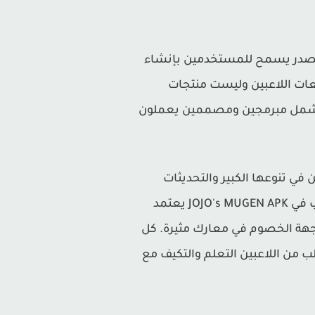
الألعاب "M.U.G.E.N"، وهو محرك مفتوح المصدر يسمح للمستخدمين بإنشاء
عات اللاعبين وليست منتجات
ل يشمل مبرمجين ومصممين يعملون
لعبة تكمن في تنوعها الكبير والتحديثات
المستمرة التي يقدمها المجتمع، حيث يضاف دائمًا شخصيات ومراحل جديدة. كما أن طريقة اللعب في JOJO's MUGEN APK يعتمد
اجهة الخصوم في معارك مثيرة. كل
 من اللاعبين التعلم والتكيف مع