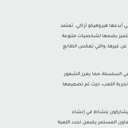
JOJO' هي لعبة قتال مستوحاة من السلسلة الشهيرة "JoJo's Bizarre Adventure" التي أبدعها هيروهيكو أراكي. تعتمد
 اللاعبين، وتتميز بضمها لشخصيات متنوعة
عن غيرها، والتي تعكس الطابع
يقونية في السلسلة، مما يعزز الشعور
اللعبة تزيد من تجربة اللعب، حيث تم تصميمها
ون والمعجبون يشاركون بنشاط في إنشاء
عاون المستمر يضمن تجدد اللعبة