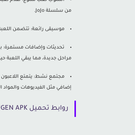
أسلوب لعب متنوع: تقدم لعبة 
من سلسلة JoJo.
موسيقى رائعة: تتضمن اللعبة 
تحديثات وإضافات مستمرة: با
مراحل جديدة، مما يبقي اللعبة حية
مجتمع نشط: يتمتع اللاعبون ب
إضافي مثل الفيديوهات والمواد ال
روابط تحميل JOJO MUGEN APK للاندرويد من ميديا فاير