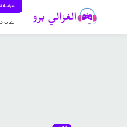
سياسة ا
العاب م