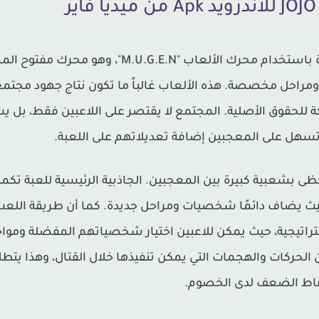
لعبة JOJO MUGEN تم تطويرها عادة باستخدام محرك 
راحل مخصصة. هذه الألعاب غالباً ما تكون نتاج جهود مجتم
 للحقوق الأصلية. المجتمع لا يقتصر على اللاعبين فقط، ب
تسهل على المعجبين إضافة تعديلاتهم على اللعبة.
 JOJO MUGEN للاندرويد Apk تحظى بشعبية كبيرة بين المعجبين. الجاذبية الرئيسية ل
ستراتيجية، حيث يمكن للاعبين اختيار شخصياتهم المفضلة ومو
ركات والهجمات التي يمكن تنفيذها خلال القتال، وهذا يتطلب
ط الضعف لدى الخصوم.