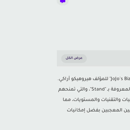
هي لعبة قتال تستند إلى سلسلة مانغا وأنمي الشهيرة "JoJo's Bizarre Adventure" للمؤلف هيروهيكو أراكي.
تتميز اللعبة بشخصيات متعددة من مختلف أجزاء السلسلة، كل شخصية تمتلك قدراتها الفريدة المعروفة بـ "Stand"، والتي تمنحهم
د بتنوعها الكبير في الشخصيات والتقنيات والمستويات، مما
Jo". تحظى اللعبة بشعبية كبيرة بين المعجبين بفضل إمكانيات