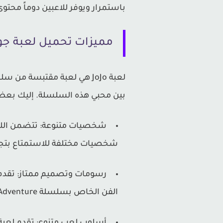
باستمرار ويوفر للاعبين دوماً محتوى
مميزات تحميل لعبة جوجو JOJO MUGEN APK لل
بين محبي هذه السلسلة. إليك بعض ا
شخصيات مختلفة للاستمتاع بتجا
الفن الخاص بسلسلة JoJo's Bizarre Adventure.