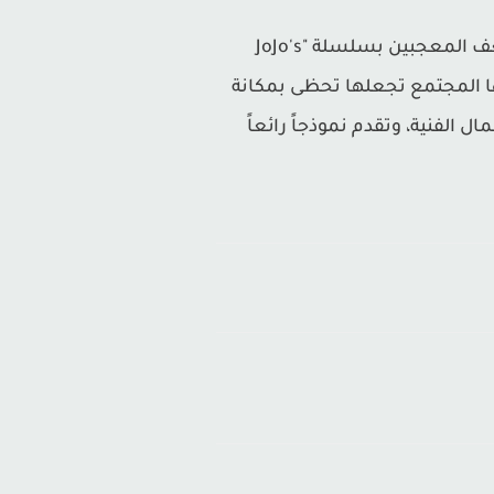
في الختام، JOJO MUGEN APK من ميديا فاير ليست مجرد لعبة قتال، بل هي تجسيد لمدى حب وشغف المعجبين بسلسلة "JoJo's
ي يضيفها المجتمع تجعلها تحظى بمكانة
 الفنية، وتقدم نموذجاً رائعاً